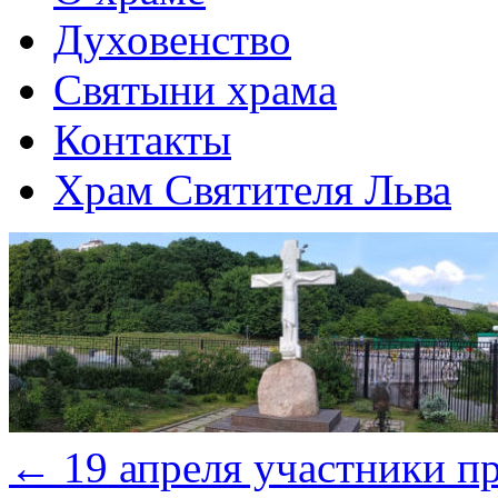
Духовенство
Святыни храма
Контакты
Храм Святителя Льва
←
19 апреля участники пр