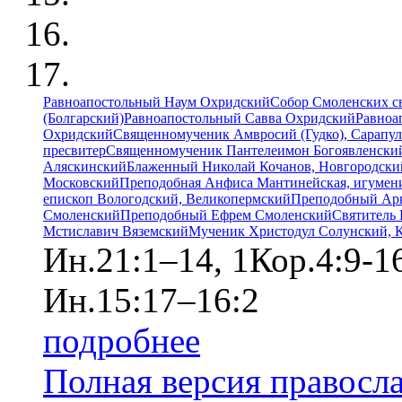
Равноапостольный Наум Охридский
Собор Смоленских с
(Болгарский)
Равноапостольный Савва Охридский
Равноа
Охридский
Священномученик Амвросий (Гудко), Сарапул
пресвитер
Священномученик Пантелеимон Богоявленский
Аляскинский
Блаженный Николай Кочанов, Новгородски
Московский
Преподобная Анфиса Мантинейская, игумен
епископ Вологодский, Великопермский
Преподобный Ар
Смоленский
Преподобный Ефрем Смоленский
Святитель 
Мстиславич Вяземский
Мученик Христодул Солунский, 
Ин.21:1–14, 1Кор.4:9-1
Ин.15:17–16:2
подробнее
Полная версия правосл