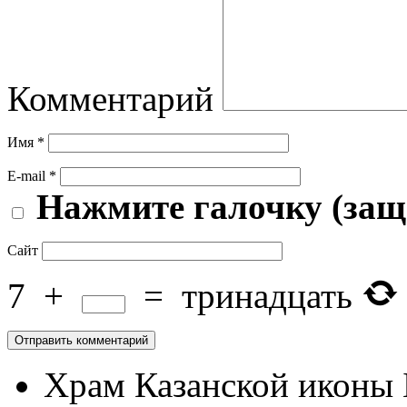
Комментарий
Имя
*
E-mail
*
Нажмите галочку (защ
Сайт
7
+
=
тринадцать
Храм Казанской иконы