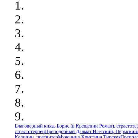
Благоверный князь Борис (в Крещении Роман), страстоте
страстотерпец
Преподобный Далмат Исетский, Пермский
Калинин, пресвитер
Мученица Христина Тирская
Преподо