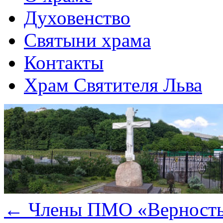
Духовенство
Святыни храма
Контакты
Храм Святителя Льва
←
Члены ПМО «Верность»